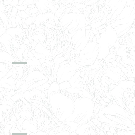
Après votre prise de contact, nous fixerons un premier
rendez-vous afin de déterminer vos envies, inspirations
et demandes, vous permettre d’exprimer vos désirs et
m’aider à mieux comprendre votre univers.
Proposition
Une fois le premier rendez-vous passé, je vous ferai
parvenir une offre détaillée sur mesure selon vos
besoins et souhaits, qui sera la base de notre travail
ensemble.
Validation